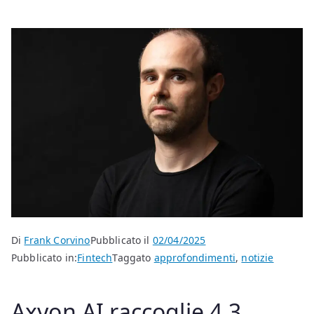
Di
Frank Corvino
Pubblicato il
02/04/2025
Pubblicato in:
Fintech
Taggato
approfondimenti
,
notizie
Axyon AI raccoglie 4,3