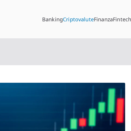
Banking
Criptovalute
Finanza
Fintec