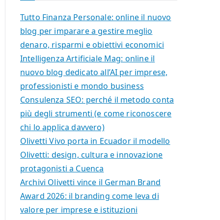
Tutto Finanza Personale: online il nuovo
blog per imparare a gestire meglio
denaro, risparmi e obiettivi economici
Intelligenza Artificiale Mag: online il
nuovo blog dedicato all’AI per imprese,
professionisti e mondo business
Consulenza SEO: perché il metodo conta
più degli strumenti (e come riconoscere
chi lo applica davvero)
Olivetti Vivo porta in Ecuador il modello
Olivetti: design, cultura e innovazione
protagonisti a Cuenca
Archivi Olivetti vince il German Brand
Award 2026: il branding come leva di
valore per imprese e istituzioni