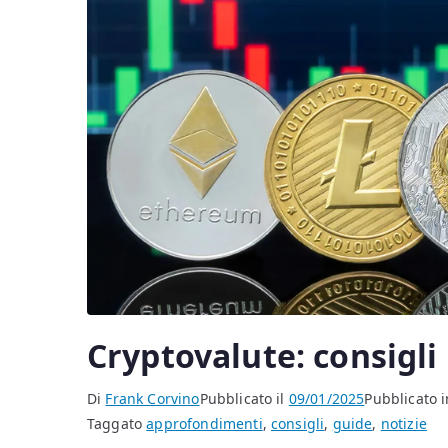
Cryptovalute: consigli 
Di
Frank Corvino
Pubblicato il
09/01/2025
Pubblicato i
Taggato
approfondimenti
,
consigli
,
guide
,
notizie