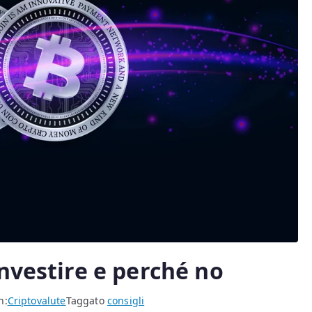
nvestire e perché no
n:
Criptovalute
Taggato
consigli