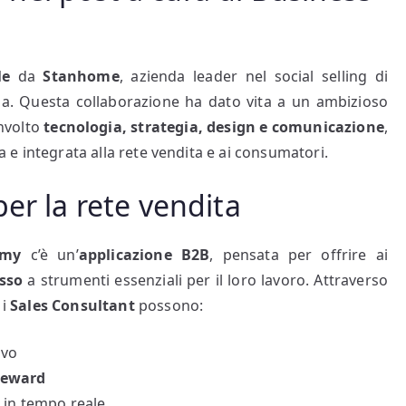
le
da
Stanhome
, azienda leader nel social selling di
ona. Questa collaborazione ha dato vita a un ambizioso
involto
tecnologia, strategia, design e comunicazione
,
da e integrata alla rete vendita e ai consumatori.
er la rete vendita
emy
c’è un’
applicazione B2B
, pensata per offrire ai
sso
a strumenti essenziali per il loro lavoro. Attraverso
 i
Sales Consultant
possono:
ivo
reward
a
in tempo reale