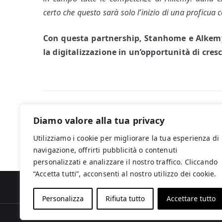
certo che questo sarà solo l’inizio di una proficua 
Con questa partnership, Stanhome e Alkemy t
la digitalizzazione in un’opportunità di cres
Navigazione
Franchising in Italia: opportunità, trend e str
Diamo valore alla tua privacy
e per il 2025
articoli
Utilizziamo i cookie per migliorare la tua esperienza di
navigazione, offrirti pubblicità o contenuti
personalizzati e analizzare il nostro traffico. Cliccando
“Accetta tutti”, acconsenti al nostro utilizzo dei cookie.
Chi si
Personalizza
Rifiuta tutto
Accettare tutto