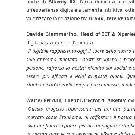
parte di
Alkemy BX
, l’area dedicata a crea
un’esperienza digitale altamente intuitiva, otti
valorizzare la relazione tra
brand, rete vendit
Davide Giammarino, Head of ICT & Xperie
digitalizzazione per l’azienda:
“Il digitale rappresenta oggi il cuore della nostra
solo abbiamo innovato i nostri strumenti e proc
persone, rafforza la nostra identità sui social e 
essere più efficaci e vicini ai nostri clienti. 
Stanhome un’azienda sempre più connessa, moderna
Walter Ferrulli, Client Director di Alkemy
, ev
“Questo progetto rappresenta per noi una partne
mercato come Stanhome, di rafforzare il nostro p
lavorare fianco a fianco per accompagnare Stanho
in campo tutte le competenze di Alkemy: dalla cre