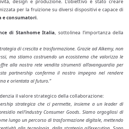
tività, design e produzione. L’obiettivo è stato creare
mizzata per la fruizione su diversi dispositivi e capace di
a e consumatori
.
nce di Stanhome Italia
, sottolinea l’importanza della
 strategia di crescita e trasformazione. Grazie ad Alkemy, non
essi, ma stiamo costruendo un ecosistema che valorizza le
offre alla nostra rete vendita strumenti all’avanguardia per
Questa partnership conferma il nostro impegno nel rendere
 e orientata al futuro.”
idenzia il valore strategico della collaborazione:
rship strategica che ci permette, insieme a un leader di
residio nell’industry Consumer Goods. Siamo orgogliosi di
me lungo un percorso di trasformazione digitale, mettendo
atività alla tecnologia, dalla strategia all’execution. Sono