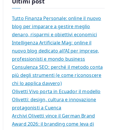
Ultimi post
Tutto Finanza Personale: online il nuovo
blog per imparare a gestire meglio
denaro, risparmi e obiettivi economici
Intelligenza Artificiale Mag: online il
nuovo blog dedicato all’AI per imprese,
professionisti e mondo business
Consulenza SEO: perché il metodo conta
più degli strumenti (e come riconoscere
chi lo applica davvero)
Olivetti Vivo porta in Ecuador il modello
Olivetti: design, cultura e innovazione
protagonisti a Cuenca
Archivi Olivetti vince il German Brand
Award 2026: il branding come leva di