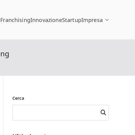
h
Franchising
Innovazione
Startup
Impresa
ing
Cerca
Cerca