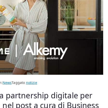
n:
News
Taggato
notizie
 partnership digitale per
g, nel post a cura di Business