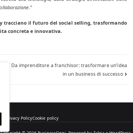
collaborazione.”
racciano il futuro del social selling, trasformando
cita concreta e innovativa.
ategi
Da imprenditore a franchisor: trasformare un’idea
in un business di successo
amo
Privacy Policy
Cookie policy
Copyright © 2026
BusinessOggi
. Powered by
Zakra
e
WordPress
.